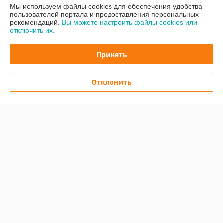
Мы используем файлы cookies для обеспечения удобства
пользователей портала и предоставления персональных
Доставка и оплата
рекомендаций.
Вы можете настроить файлы cookies или
отключить их.
График работы
Принять
Полная версия сайта
Отклонить
Политика обработки cookies
Сайт создан на платформе Deal.by
Информация для покупателя
Юридическое лицо:
ООО "Легард"
220012 РБ. г. Минск, Улица Чернышевского, дом 8, Кабинет № 23
Регистрационный номер ЕГР: 193830922
УНП: 193830922
Регистрационный орган: Минский горисполком