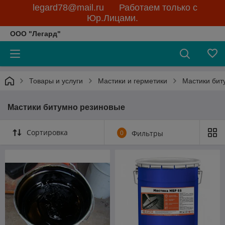
legard78@mail.ru Работаем только с
Юр.Лицами.
ООО "Легард"
Товары и услуги
Мастики и герметики
Мастики бит
Мастики битумно резиновые
Сортировка
0
Фильтры