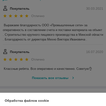
Покупатель
30.03.2021
Отлично
Выражаем благодарность ООО «Промышленные сети» за 
оперативность в составлении счета и поставки материала на объект 
. Строительство крупного пищевого производства в Минской области 
. Благодарность от директора Мехно Виктора Ивановича . 
Покупатель
16.07.2020
Отлично
Классные ребята. Все оперативно и качественно. Советую👌
Показать все отзывы
О нас
Обработка файлов cookie
Контакты