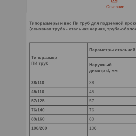
Описание
Типоразмеры и вес Пи труб для подземной прок
(основная труба - стальная черная, труба-оболо
Параметры стальной
Типоразмер
ПИ труб
Наружный
диметр d, мм
38/110
38
45/110
45
57/125
57
76/140
76
89/160
89
108/200
108