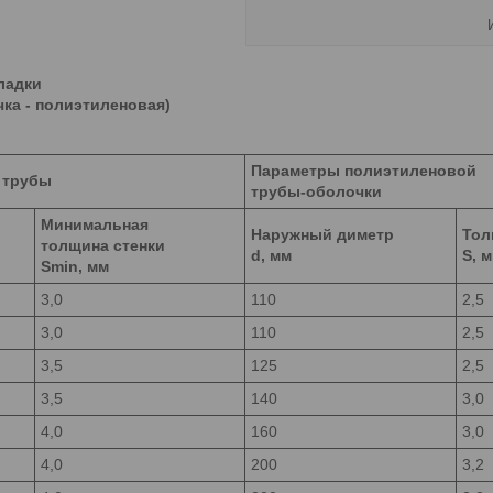
ладки
чка - полиэтиленовая)
Параметры полиэтиленовой
 трубы
трубы-оболочки
Минимальная
Наружный диметр
Тол
толщина стенки
d, мм
S, 
Smin, мм
3,0
110
2,5
3,0
110
2,5
3,5
125
2,5
3,5
140
3,0
4,0
160
3,0
4,0
200
3,2