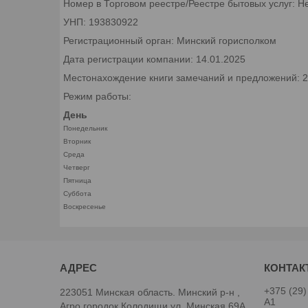
Номер в Торговом реестре/Реестре бытовых услуг: Н
УНП: 193830922
Регистрационный орган: Минский горисполком
Дата регистрации компании: 14.01.2025
Местонахождение книги замечаний и предложений: 22
Режим работы:
День
Понедельник
Вторник
Среда
Четверг
Пятница
Суббота
Воскресенье
+375 (29)
223051 Минская область. Минский р-н ,
А1
Агро городок Колодищи ул. Минская 69А,