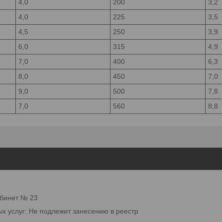
4,0
200
3,2
4,0
225
3,5
4,5
250
3,9
6,0
315
4,9
7,0
400
6,3
8,0
450
7,0
9,0
500
7,8
7,0
560
8,8
абинет № 23
ых услуг: Не подлежит занесению в реестр