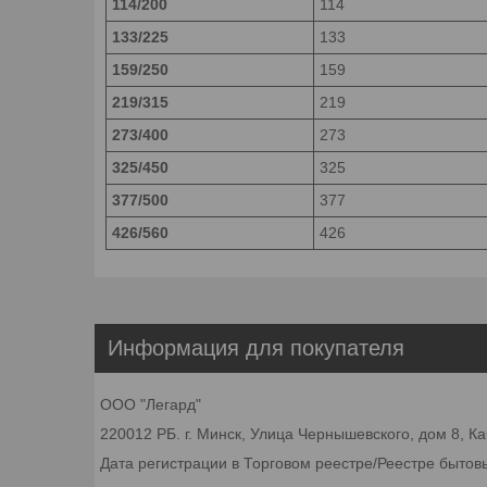
114/200
114
133/225
133
159/250
159
219/315
219
273/400
273
325/450
325
377/500
377
426/560
426
Информация для покупателя
ООО "Легард"
220012 РБ. г. Минск, Улица Чернышевского, дом 8, К
Дата регистрации в Торговом реестре/Реестре бытов