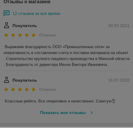
Отзывы о магазине
12 отзывов за всё время
Покупатель
30.03.2021
Отлично
Выражаем благодарность ООО «Промышленные сети» за 
оперативность в составлении счета и поставки материала на объект 
. Строительство крупного пищевого производства в Минской области 
. Благодарность от директора Мехно Виктора Ивановича . 
Покупатель
16.07.2020
Отлично
Классные ребята. Все оперативно и качественно. Советую👌
Показать все отзывы
О нас