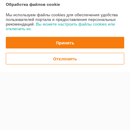
Обработка файлов cookie
Контакты
Мы используем файлы cookies для обеспечения удобства
пользователей портала и предоставления персональных
рекомендаций.
Вы можете настроить файлы cookies или
Доставка и оплата
отключить их.
График работы
Принять
Полная версия сайта
Отклонить
Политика обработки cookies
Сайт создан на платформе Deal.by
Информация для покупателя
Юридическое лицо:
ООО "Легард"
220012 РБ. г. Минск, Улица Чернышевского, дом 8, Кабинет № 23
Регистрационный номер ЕГР: 193830922