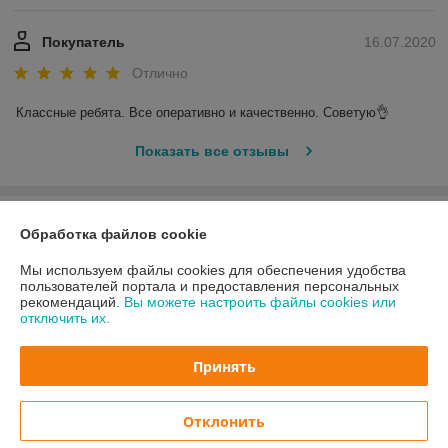
Покупатель
16.07.2020
Отлично
Классные ребята. Все оперативно и качественно. Советую👌
Показать все отзывы
О нас
Обработка файлов cookie
Контакты
Мы используем файлы cookies для обеспечения удобства
пользователей портала и предоставления персональных
рекомендаций.
Вы можете настроить файлы cookies или
Доставка и оплата
отключить их.
График работы
Принять
Полная версия сайта
Отклонить