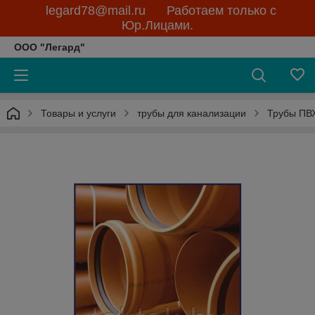
legard78@mail.ru Работаем только с
Юр.Лицами.
ООО "Легард"
Товары и услуги
трубы для канализации
Трубы ПВХ