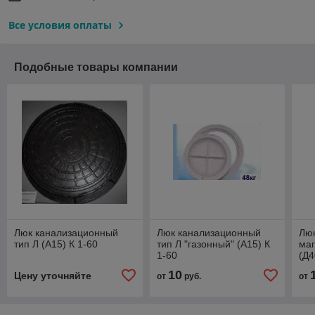
Все условия оплаты
Подобные товары компании
Люк канализационный
Люк канализационный
Лю
тип Л (А15) К 1-60
тип Л "газонный" (А15) К
ма
1-60
(Д4
10
Цену уточняйте
от
руб.
от