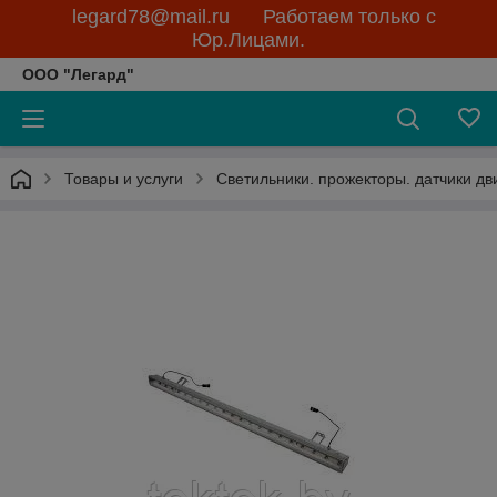
legard78@mail.ru Работаем только с
Юр.Лицами.
ООО "Легард"
Товары и услуги
Светильники. прожекторы. датчики д