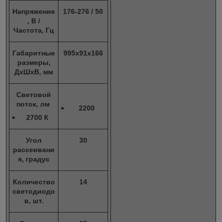
Напряжение
176-276 / 50
, В /
Частота, Гц
Габаритные
995х91х166
размеры,
ДхШхВ, мм
Световой
поток, лм
2200
2700 К
Угол
30
рассеивани
я, градус
Количество
14
светодиодо
в, шт.