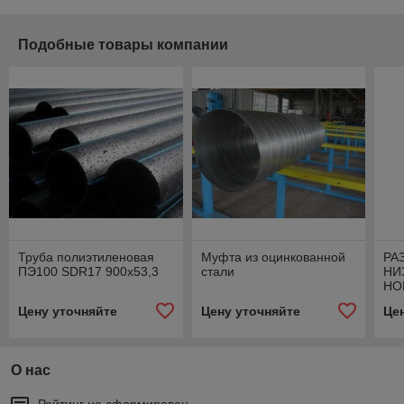
Подобные товары компании
Труба полиэтиленовая
Муфта из оцинкованной
РА
ПЭ100 SDR17 900х53,3
стали
НИ
НО
100
Цену уточняйте
Цену уточняйте
Це
40
О нас