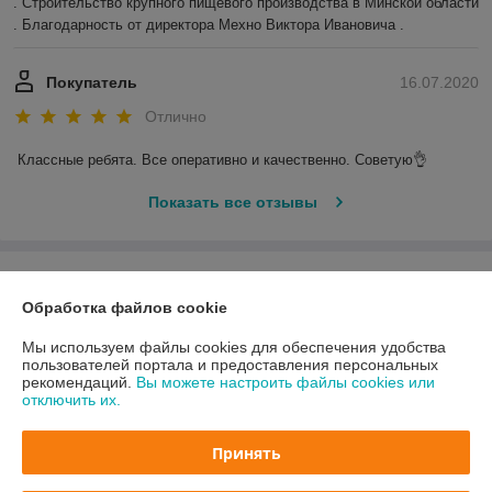
. Строительство крупного пищевого производства в Минской области 
. Благодарность от директора Мехно Виктора Ивановича . 
Покупатель
16.07.2020
Отлично
Классные ребята. Все оперативно и качественно. Советую👌
Показать все отзывы
О нас
Обработка файлов cookie
Контакты
Мы используем файлы cookies для обеспечения удобства
пользователей портала и предоставления персональных
Доставка и оплата
рекомендаций.
Вы можете настроить файлы cookies или
отключить их.
График работы
Принять
Полная версия сайта