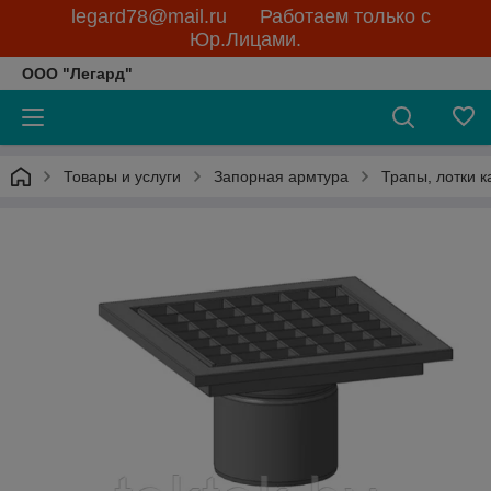
legard78@mail.ru Работаем только с
Юр.Лицами.
ООО "Легард"
Товары и услуги
Запорная армтура
Трапы, лотки 