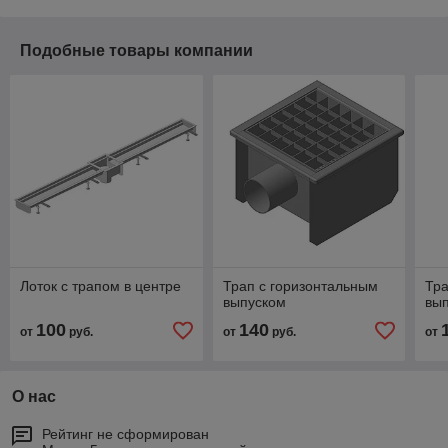
Подобные товары компании
Лоток с трапом в центре
Трап с горизонтальным
Тра
выпуском
вы
100
140
от
руб.
от
руб.
от
О нас
Рейтинг не сформирован