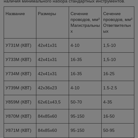
наличия минимального набора стандартных инструментов.
Название
Размеры
Сечение
Сечение
проводов, мм²
проводов, мм²
Магистральны
Ответвительн
х
ых
У731М (КВТ)
42х41х31
4-10
1,5-10
У733М (КВТ)
42х41х31
16-35
1,5-10
У734М (КВТ)
42х41х31
16-35
16-25
У739М (КВТ)
42х36х23
4-10
1.5-2.5
У859М (КВТ)
62х61х43,5
50-70
4-35
У870М (КВТ)
84х85х60
95-150
16-50
У871М (КВТ)
84х85х60
95-150
50-95