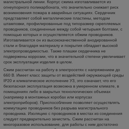
магистральной линии. Корпус сжима изготавливается из
огнеупорного поликарбоната, что значительно снижает риск
возникновения пожара в аварийных ситуациях. Сердечник
представляет собой металлические пластины, методом
штамповки, профилированные под типоразмер скрепляемых
проводников, соединенные между собой четырьмя болтами, с
помощью которых и осуществляется обжим проводников.
Изготавливается он из высококачественной анодированной
стали и благодаря материалу и покрытия обладает высокой
электропроводимостью. Также плашки сердечника не
подвержены коррозии, что в значительной степени увеличивает
срок эксплуатации изделия в целом.
Сжим рассчитан на работу в электросетях с напряжением до
660 В. Имеет класс защиты от воздействий окружающей среды
IP20 и климатическое исполнение У3, это означает, что его
безопасная эксплуатация возможна в умеренном климате, в
помещениях либо в закрытых технологических объемах
(например в монтажных коробах или корпусах
электроприборов). Приспособление позволяет осуществлять
коммутацию проводников без разрыва магистрального
проводника. Изоляцию с проводников в местах из соединения
следует предварительно зачистить. Сжим рассчитан на
многоразовое использование, для работы с ним достаточно