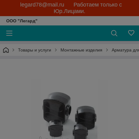
legard78@mail.ru Работаем только с
Юр.Лицами.
ООО "Легард"
Товары и услуги
Монтажные изделия
Арматура дл