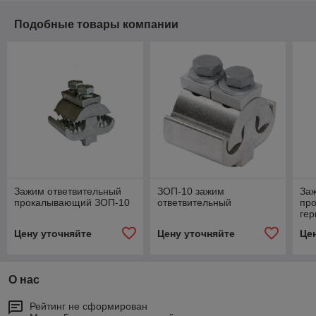
Подобные товары компании
Зажим ответвительный
ЗОП-10 зажим
За
прокалывающий ЗОП-10
ответвительный
пр
гер
Цену уточняйте
Цену уточняйте
Це
О нас
Рейтинг не сформирован