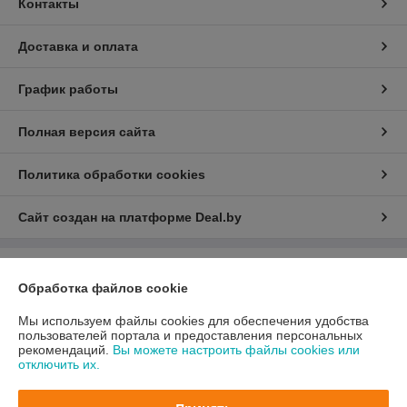
Контакты
Доставка и оплата
График работы
Полная версия сайта
Политика обработки cookies
Сайт создан на платформе Deal.by
Информация для покупателя
Обработка файлов cookie
Юридическое лицо:
ООО "Легард"
220012 РБ. г. Минск, Улица Чернышевского, дом 8, Кабинет № 23
Мы используем файлы cookies для обеспечения удобства
пользователей портала и предоставления персональных
Регистрационный номер ЕГР: 193830922
рекомендаций.
Вы можете настроить файлы cookies или
отключить их.
УНП: 193830922
Регистрационный орган: Минский горисполком