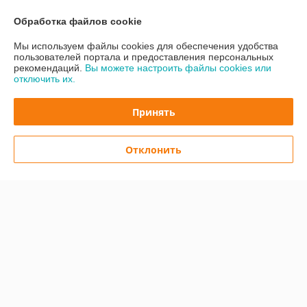
О нас
Обработка файлов cookie
Контакты
Мы используем файлы cookies для обеспечения удобства
пользователей портала и предоставления персональных
рекомендаций.
Вы можете настроить файлы cookies или
Доставка и оплата
отключить их.
График работы
Принять
Полная версия сайта
Отклонить
Политика обработки cookies
Сайт создан на платформе Deal.by
Информация для покупателя
Юридическое лицо:
ООО "Легард"
220012 РБ. г. Минск, Улица Чернышевского, дом 8, Кабинет № 23
Регистрационный номер ЕГР: 193830922