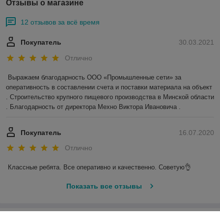
Отзывы о магазине
12 отзывов за всё время
Покупатель
30.03.2021
Отлично
Выражаем благодарность ООО «Промышленные сети» за 
оперативность в составлении счета и поставки материала на объект 
. Строительство крупного пищевого производства в Минской области 
. Благодарность от директора Мехно Виктора Ивановича . 
Покупатель
16.07.2020
Отлично
Классные ребята. Все оперативно и качественно. Советую👌
Показать все отзывы
О нас