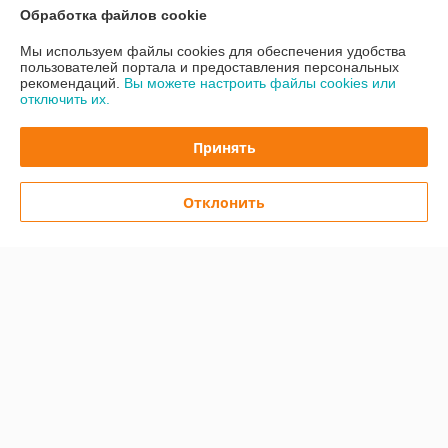
Обработка файлов cookie
Контакты
Мы используем файлы cookies для обеспечения удобства
пользователей портала и предоставления персональных
рекомендаций.
Вы можете настроить файлы cookies или
Доставка и оплата
отключить их.
График работы
Принять
Полная версия сайта
Отклонить
Политика обработки cookies
Сайт создан на платформе Deal.by
Информация для покупателя
Юридическое лицо:
ООО "Легард"
220012 РБ. г. Минск, Улица Чернышевского, дом 8, Кабинет № 23
Регистрационный номер ЕГР: 193830922