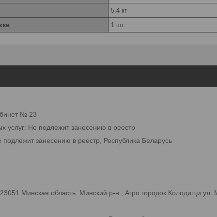
5.4 кг
вке
1 шт.
абинет № 23
ых услуг: Не подлежит занесению в реестр
е подлежит занесению в реестр, Республика Беларусь
3051 Минская область. Минский р-н , Агро городок Колодищи ул.