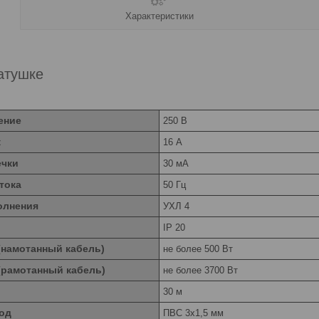
Характеристики
атушке
ение
250 В
к
16 А
ечки
30 мА
тока
50 Гц
олнения
УХЛ 4
IP 20
(намотанный кабель)
не более 500 Вт
(рамотанный кабель)
не более 3700 Вт
30 м
од
ПВС 3х1,5 мм