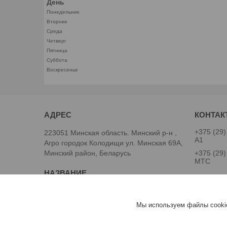
День
Понедельник
Вторник
Среда
Четверг
Пятница
Суббота
Воскресенье
+375 (29)
223051 Минская область. Минский р-н ,
А1
Агро городок Колодищи ул. Минская 69А,
Минский район, Беларусь
+375 (29)
МТС
ООО "Легард"
специали
Мы используем файлы cookie