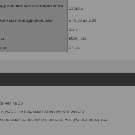
жду крепежными отверстиями
137±0,5
ажимам проводников, мм²
от 0,50 до 2,50
3.2 кг
ры
Ø146 h35
вке
17 шт.
абинет № 23
ых услуг: Не подлежит занесению в реестр
е подлежит занесению в реестр, Республика Беларусь