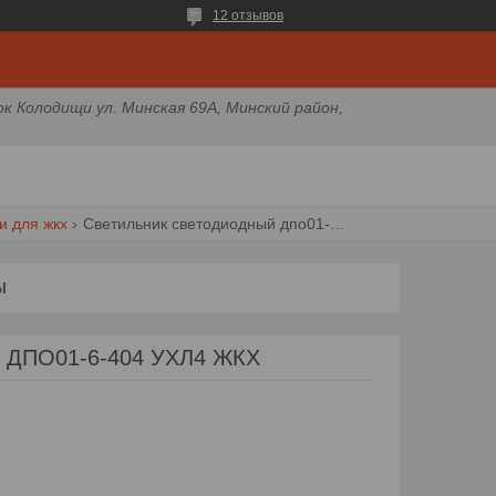
12 отзывов
ок Колодищи ул. Минская 69А, Минский район,
и для жкх
Светильник светодиодный дпо01-6-404 ухл4 жкх
Ы
й ДПО01-6-404 УХЛ4 ЖКХ