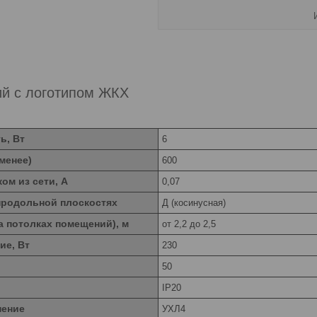
ий с логотипом ЖКХ
ь, Вт
6
 менее)
600
ом из сети, А
0,07
продольной плоскостях
Д (косинусная)
а потолках помещений), м
от 2,2 до 2,5
ие, Вт
230
50
IP20
нение
УХЛ4