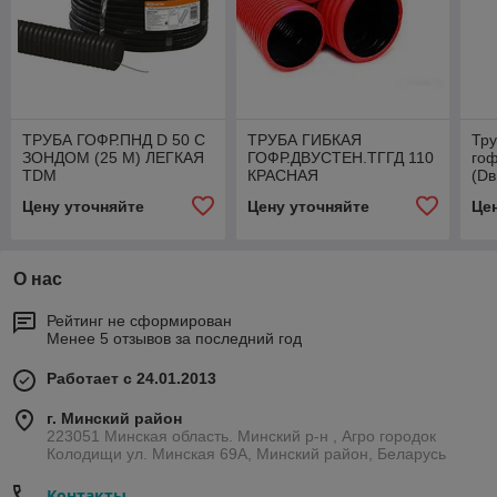
ТРУБА ГОФР.ПНД D 50 С
ТРУБА ГИБКАЯ
Тр
ЗОНДОМ (25 М) ЛЕГКАЯ
ГОФР.ДВУСТЕН.ТГГД 110
го
TDM
КРАСНАЯ
(Dв
кра
Цену уточняйте
Цену уточняйте
Це
О нас
Рейтинг не сформирован
Менее 5 отзывов за последний год
Работает с 24.01.2013
г. Минский район
223051 Минская область. Минский р-н , Агро городок
Колодищи ул. Минская 69А, Минский район, Беларусь
Контакты