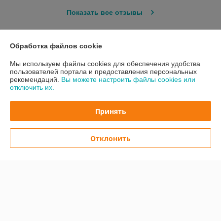
Показать все отзывы
Обработка файлов cookie
О нас
Мы используем файлы cookies для обеспечения удобства
Контакты
пользователей портала и предоставления персональных
рекомендаций.
Вы можете настроить файлы cookies или
отключить их.
Доставка и оплата
Принять
График работы
Отклонить
Полная версия сайта
Политика обработки cookies
Сайт создан на платформе Deal.by
Информация для покупателя