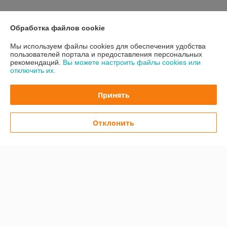
Обработка файлов cookie
О нас
Мы используем файлы cookies для обеспечения удобства
Контакты
пользователей портала и предоставления персональных
рекомендаций.
Вы можете настроить файлы cookies или
отключить их.
Доставка и оплата
Принять
График работы
Отклонить
Полная версия сайта
Политика обработки cookies
Сайт создан на платформе Deal.by
Информация для покупателя
Юридическое лицо:
ООО "Легард"
220012 РБ. г. Минск, Улица Чернышевского, дом 8, Кабинет № 23