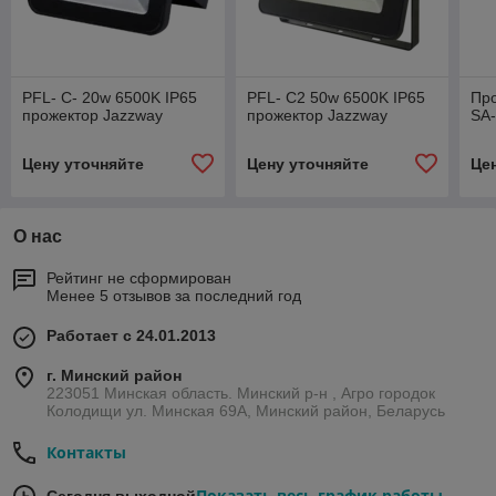
PFL- C- 20w 6500K IP65
PFL- C2 50w 6500K IP65
Про
прожектор Jazzway
прожектор Jazzway
SA-
Цену уточняйте
Цену уточняйте
Це
О нас
Рейтинг не сформирован
Менее 5 отзывов за последний год
Работает с 24.01.2013
г. Минский район
223051 Минская область. Минский р-н , Агро городок
Колодищи ул. Минская 69А, Минский район, Беларусь
Контакты
Показать весь график работы