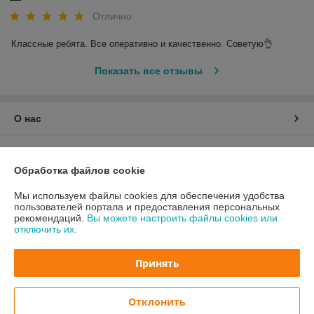
Отлично
Классные ребята. Все оперативно и качественно. Советую👌
Показать все отзывы
О нас
Контакты
Обработка файлов cookie
Доставка и оплата
Мы используем файлы cookies для обеспечения удобства
пользователей портала и предоставления персональных
График работы
рекомендаций.
Вы можете настроить файлы cookies или
отключить их.
Полная версия сайта
Принять
Политика обработки cookies
Отклонить