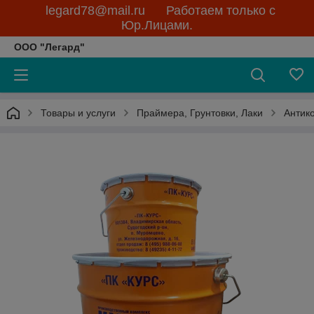
legard78@mail.ru Работаем только с
Юр.Лицами.
ООО "Легард"
Товары и услуги
Праймера, Грунтовки, Лаки
Антик