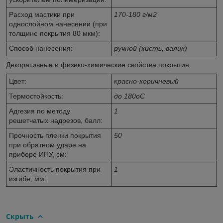
Расход мастики при
170-180 г/м2
однослойном нанесении (при
толщине покрытия 80 мкм):
Способ нанесения:
ручной (кисть, валик)
Декоративные и физико-химические свойства покрытия
Цвет:
красно-коричневый
Термостойкость:
до 180
о
С
Адгезия по методу
1
решетчатых надрезов, балл:
Прочность пленки покрытия
50
при обратном ударе на
приборе ИПУ, см:
Эластичность покрытия при
1
изгибе, мм:
Скрыть