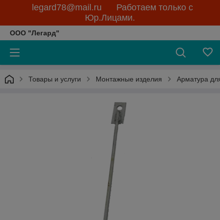
legard78@mail.ru Работаем только с
Юр.Лицами.
ООО "Легард"
Товары и услуги
Монтажные изделия
Арматура дл