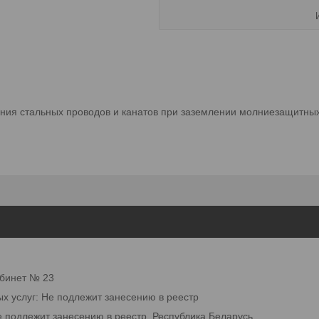
ия стальных проводов и канатов при заземлении молниезащитных 
абинет № 23
ых услуг: Не подлежит занесению в реестр
е подлежит занесению в реестр, Республика Беларусь