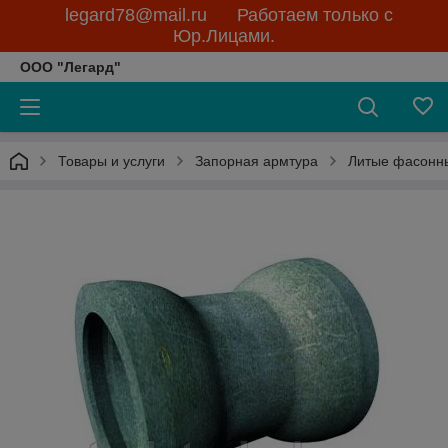
legard78@mail.ru Работаем только с
Юр.Лицами.
ООО "Легард"
Товары и услуги
Запорная армтура
Литые фасонны