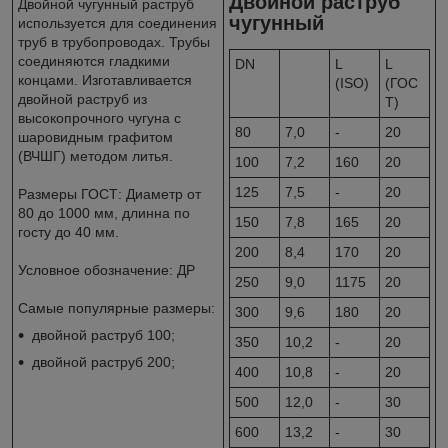
Двойной раструб
Двойной чугунный раструб
чугунный
используется для соединения
труб в трубопроводах. Трубы
соединяются гладкими
DN
L
L
концами. Изготавливается
(ISO)
(ГОС
двойной раструб из
Т)
высокопрочного чугуна с
80
7,0
-
20
шаровидным графитом
(ВЧШГ) методом литья.
100
7,2
160
20
125
7,5
-
20
Размеры ГОСТ: Диаметр от
80 до 1000 мм, длинна по
150
7,8
165
20
госту до 40 мм.
200
8,4
170
20
Условное обозначение: ДР
250
9,0
1175
20
Самые популярные размеры:
300
9,6
180
20
двойной раструб 100;
350
10,2
-
20
двойной раструб 200;
400
10,8
-
20
500
12,0
-
30
600
13,2
-
30