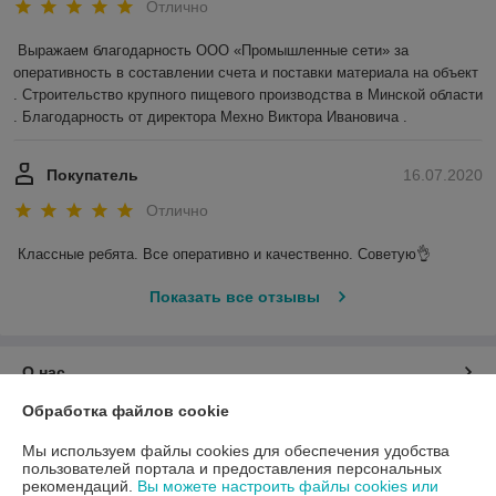
Отлично
Выражаем благодарность ООО «Промышленные сети» за 
оперативность в составлении счета и поставки материала на объект 
. Строительство крупного пищевого производства в Минской области 
. Благодарность от директора Мехно Виктора Ивановича . 
Покупатель
16.07.2020
Отлично
Классные ребята. Все оперативно и качественно. Советую👌
Показать все отзывы
О нас
Обработка файлов cookie
Контакты
Мы используем файлы cookies для обеспечения удобства
пользователей портала и предоставления персональных
Доставка и оплата
рекомендаций.
Вы можете настроить файлы cookies или