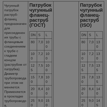
Патрубок
Патрубок
Чугунный
чугунный
чугунный
патрубок
фланец-
фланец-
раструб-
фланец
раструб
раструб
предназначен
(ГОСТ)
(ISO)
для
присоединен
DN
S
L
DN
S
L
ия трубы с
фланцевым
80
7,0
10
80
7,0
13
соединением
0
0
к трубе с
10
7,2
10
10
7,2
13
гладким
0
0
0
0
концом
(раструбом от
12
7,5
10
12
7,5
13
патрубка).
5
0
5
5
Диаметр
15
7,8
10
15
7,8
13
трубопровода
0
0
0
5
при этом не
меняется.
20
8,4
10
20
8,4
14
Применяется
0
0
0
0
в прокладке
25
9,0
15
25
9,0
14
трубопроводо
0
0
0
5
в,