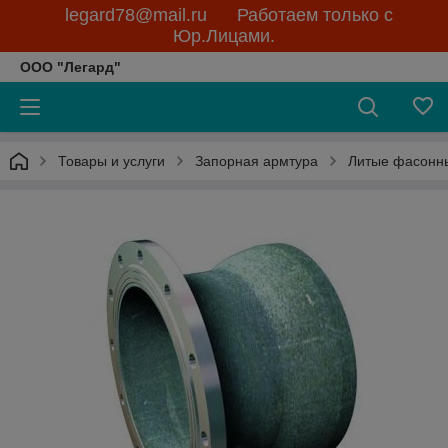
legard78@mail.ru Работаем только с
Юр.Лицами.
ООО "Легард"
Товары и услуги
Запорная армтура
Литые фасонны