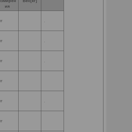
измирен
Вес
[кг]
ия
т
.
т
.
т
.
т
т
.
т