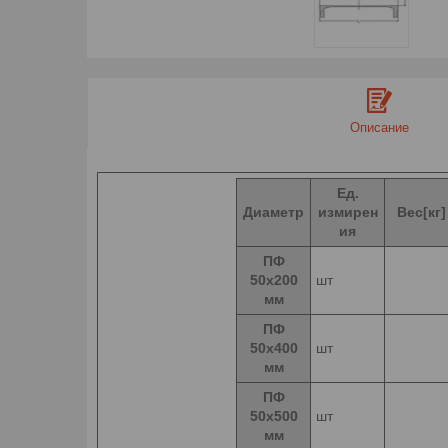
Описание
Ед.
Диаметр
измирен
Вес
[кг]
ия
ПФ
50х200
шт
мм
ПФ
50х400
шт
мм
ПФ
50х500
шт
мм