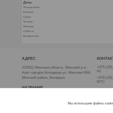
День
Понедельник
Вторник
Среда
Четверг
Пятница
Суббота
Воскресенье
+375 (29)
223051 Минская область. Минский р-н ,
А1
Агро городок Колодищи ул. Минская 69А,
Минский район, Беларусь
+375 (29)
МТС
ООО "Легард"
специали
Мы используем файлы cookie