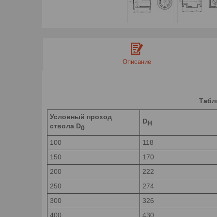
Описание
Табл
Условный проход
D
H
ствола D
0
100
118
150
170
200
222
250
274
300
326
400
430