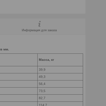
Информация для заказа
в мм.
Масса, кг
39,9
49,3
56,4
73,5
82,7
114,7