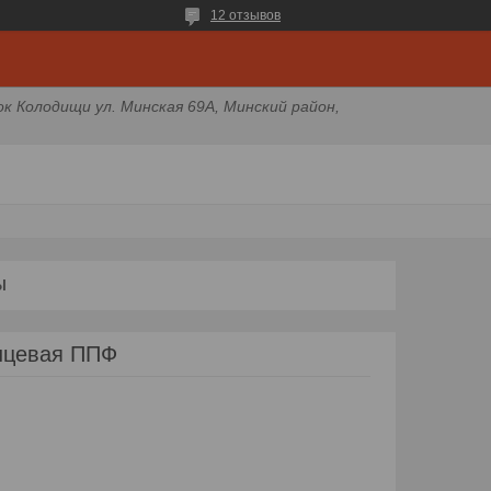
12 отзывов
ок Колодищи ул. Минская 69А, Минский район,
Ы
нцевая ППФ