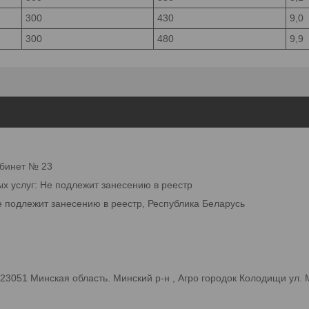
300
430
9,0
300
480
9,9
абинет № 23
ых услуг: Не подлежит занесению в реестр
е подлежит занесению в реестр, Республика Беларусь
3051 Минская область. Минский р-н , Агро городок Колодищи ул.