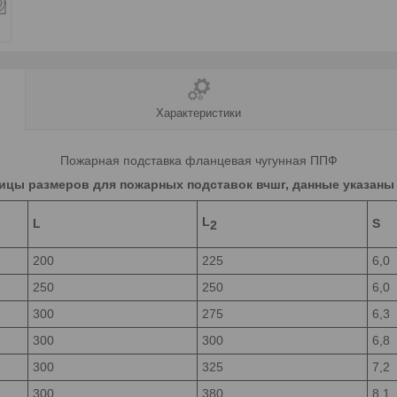
Характеристики
Пожарная подставка фланцевая чугунная ППФ
ицы размеров для пожарных подставок вчшг, данные указаны 
L
L
S
2
200
225
6,0
250
250
6,0
300
275
6,3
300
300
6,8
300
325
7,2
300
380
8,1