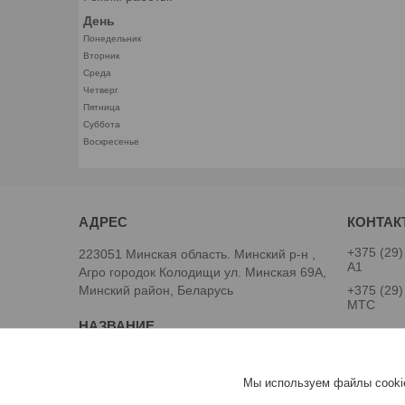
День
Понедельник
Вторник
Среда
Четверг
Пятница
Суббота
Воскресенье
+375 (29)
223051 Минская область. Минский р-н ,
А1
Агро городок Колодищи ул. Минская 69А,
Минский район, Беларусь
+375 (29)
МТС
ООО "Легард"
специали
Мы используем файлы cookie