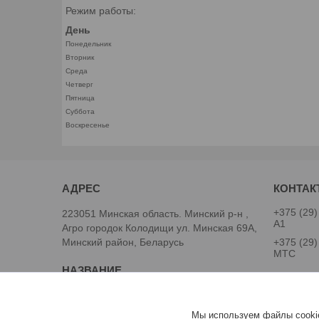
Режим работы:
День
Понедельник
Вторник
Среда
Четверг
Пятница
Суббота
Воскресенье
+375 (29)
223051 Минская область. Минский р-н ,
А1
Агро городок Колодищи ул. Минская 69А,
Минский район, Беларусь
+375 (29)
МТС
ООО "Легард"
специали
Мы используем файлы cookie