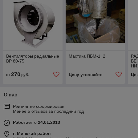
Вентиляторы радиальные
Мастика ПБМ-1, 2
РА
ВР 80-75
ВЕ
НИ
тип
270
Цену уточняйте
Це
от
руб.
86-
О нас
Рейтинг не сформирован
Менее 5 отзывов за последний год
Работает с 24.01.2013
г. Минский район