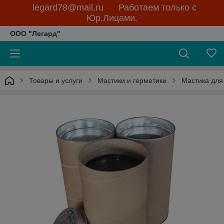
legard78@mail.ru Работаем только с
Юр.Лицами.
ООО "Легард"
Товары и услуги
Мастики и герметики
Мастика для