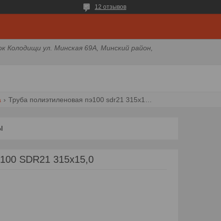
12 отзывов
ок Колодищи ул. Минская 69А, Минский район,
а
Труба полиэтиленовая пэ100 sdr21 315х15,0
Ы
100 SDR21 315х15,0