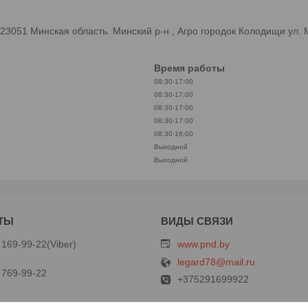
3051 Минская область. Минский р-н , Агро городок Колодищи ул.
Время работы
08:30-17:00
08:30-17:00
08:30-17:00
08:30-17:00
08:30-16:00
Выходной
Выходной
 169-99-22
Viber
www.pnd.by
legard78@mail.ru
 769-99-22
+375291699922