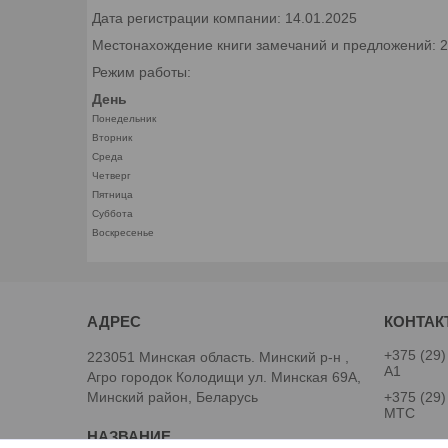
Дата регистрации компании: 14.01.2025
Местонахождение книги замечаний и предложений: 22
Режим работы:
День
Понедельник
Вторник
Среда
Четверг
Пятница
Суббота
Воскресенье
+375 (29)
223051 Минская область. Минский р-н ,
А1
Агро городок Колодищи ул. Минская 69А,
Минский район, Беларусь
+375 (29)
МТС