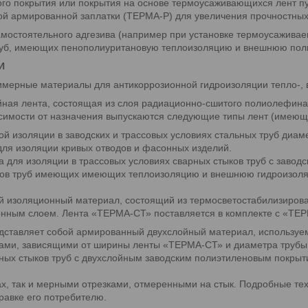
ого покрытия или покрытия на основе термоусаживающихся лент 
й армированной заплатки (ТЕРМА-Р) для увеличения прочностных 
амостоятельного адгезива (например при установке термоусажив
 труб, имеющих пенополиуритановую теплоизоляцию и внешнюю пол
И
рные материалы для антикоррозионной гидроизоляции тепло-, вод
ная лента, состоящая из слоя радиационно-сшитого полиолефина 
исимости от назначения выпускаются следующие типы лент (имею
 изоляции в заводских и трассовых условиях стальных труб диаме
е для изоляции кривых отводов и фасонных изделий.
для изоляции в трассовых условиях сварных стыков труб с завод
ков труб имеющих имеющих теплоизоляцию и внешнюю гидроизоляц
й изоляционный материал, состоящий из термосветостабилизиро
онным слоем. Лента «ТЕРМА-СТ» поставляется в комплекте с «ТЕР
едставляет собой армированный двухслойный материал, использу
ерами, зависящими от ширины ленты «ТЕРМА-СТ» и диаметра трубы
ых стыков труб с двухслойным заводским полиэтиленовым покрыти
х, так и мерными отрезками, отмеренными на стык. Подробные те
равке его потребителю.