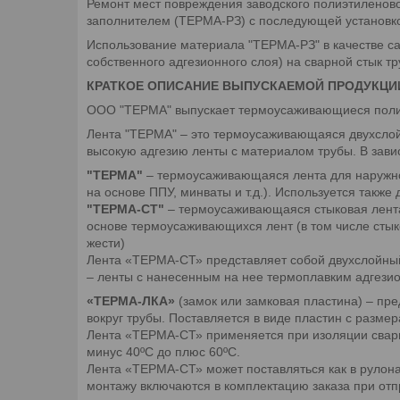
Ремонт мест повреждения заводского полиэтиленов
заполнителем (ТЕРМА-РЗ) с последующей установко
Использование материала "ТЕРМА-РЗ" в качестве с
собственного адгезионного слоя) на сварной стык
КРАТКОЕ ОПИСАНИЕ ВЫПУСКАЕМОЙ ПРОДУКЦИ
ООО "ТЕРМА" выпускает термоусаживающиеся полиме
Лента "ТЕРМА" – это термоусаживающаяся двухслой
высокую адгезию ленты с материалом трубы. В зав
"ТЕРМА"
– термоусаживающаяся лента для наружной
на основе ППУ, минваты и т.д.). Используется такж
"ТЕРМА-СТ"
– термоусаживающаяся стыковая лента 
основе термоусаживающихся лент (в том числе сты
жести)
Лента «ТЕРМА-СТ» представляет собой двухслойны
– ленты с нанесенным на нее термоплавким адгези
«ТЕРМА-ЛКА»
(замок или замковая пластина) – пр
вокруг трубы. Поставляется в виде пластин с разм
Лента «ТЕРМА-СТ» применяется при изоляции сварн
минус 40ºС до плюс 60ºС.
Лента «ТЕРМА-СТ» может поставляться как в рулона
монтажу включаются в комплектацию заказа при отп