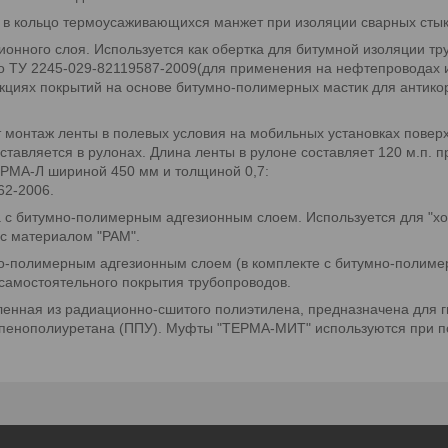
я в кольцо термоусаживающихся манжет при изоляции сварных стык
онного слоя. Используется как обертка для битумной изоляции тр
о ТУ 2245-029-82119587-2009(для применения на нефтепроводах и
укциях покрытий на основе битумно-полимерных мастик для антик
монтаж ленты в полевых условия на мобильных установках поверх
вляется в рулонах. Длина ленты в рулоне составляет 120 м.п. п
ЕРМА-Л шириной 450 мм и толщиной 0,7:
62-2006.
с битумно-полимерным адгезионным слоем. Используется для "хо
 с материалом "РАМ".
-полимерным адгезионным слоем (в комплекте с битумно-полимерн
самостоятельного покрытия трубопроводов.
енная из радиационно-сшитого полиэтилена, предназначена для г
з пенополиуретана (ППУ). Муфты "ТЕРМА-МИТ" используются при 