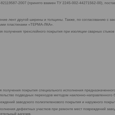
82119587-2007 (принято взамен ТУ 2245-002-44271562-00), постав
ление лент другой ширины и толщины. Также, по согласованию с за
выми пластинами «ТЕРМА-ЛКА».
 получения трехслойного покрытия при изоляции сварных стыков 
получения покрытия специального исполнения предназначенного 
ительство подводных переходов методом наклонно-направленного б
реждений заводского полиэтиленового покрытия и наружного покры
олнения дефектных участков при ремонте мест повреждений завод
ятельный адгезив.