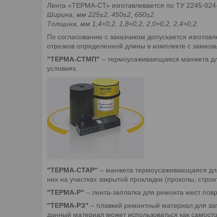
Лента «ТЕРМА-СТ» изготавливается по ТУ 2245-024-
Ширина, мм 225±2, 450±2, 650±2
Толщина, мм 1,4+0,2, 1,8+0,2, 2,0+0,2, 2,4+0,2.
По согласованию с заказчиком допускается изготов
отрезков определенной длины в комплекте с замко
"ТЕРМА-СТМП"
– термоусаживающаяся манжета для
условиях.
"ТЕРМА-СТАР"
– манжета термоусаживающаяся для 
них на участках закрытой прокладки (проколы, стро
"ТЕРМА-Р"
– лента-заплатка для ремонта мест пов
"ТЕРМА-РЗ"
– плавкий ремонтный материал для зап
данный материал может использоваться как самосто