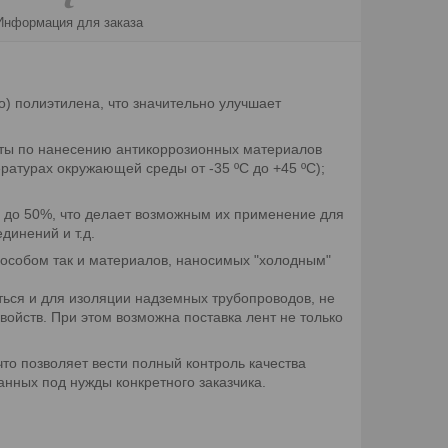
Информация для заказа
 полиэтилена, что значительно улучшает
боты по нанесению антикоррозионных материалов
пературах окружающей среды от -35 ºС до +45 ºС);
и до 50%, что делает возможным их применение для
динений и т.д.
пособом так и материалов, наносимых "холодным"
ься и для изоляции надземных трубопроводов, не
войств. При этом возможна поставка лент не только
то позволяет вести полный контроль качества
нных под нужды конкретного заказчика.