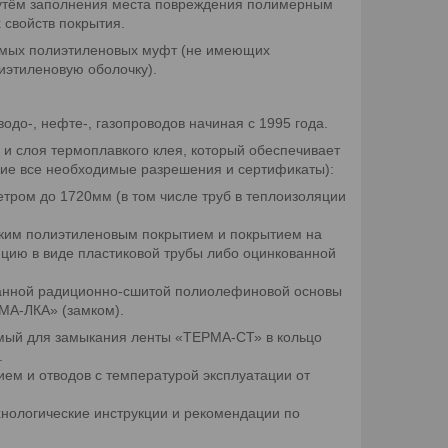
путём заполнения места повреждения полимерным
свойств покрытия.
аемых полиэтиленовых муфт (не имеющих
иэтиленовую оболочку).
о-, нефте-, газопроводов начиная с 1995 года.
и слоя термоплавкого клея, который обеспечивает
щие все необходимые разрешения и сертификаты):
тром до 1720мм (в том числе труб в теплоизоляции
ским полиэтиленовым покрытием и покрытием на
ию в виде пластиковой трубы либо оцинкованной
ванной радиционно-сшитой полиолефиновой основы
МА-ЛКА» (замком).
емый для замыкания ленты «ТЕРМА-СТ» в кольцо
.
ем и отводов с температурой эксплуатации от
хнологические инструкции и рекомендации по