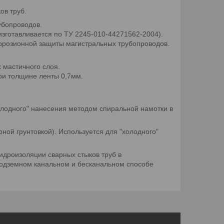
ов труб.
убопроводов.
зготавливается по ТУ 2245-010-44271562-2004).
оррозионной защиты магистральных трубопроводов.
 мастичного слоя.
ри толщине ленты 0,7мм.
лодного" нанесения методом спиральной намотки в
ой грунтовкой). Используется для "холодного"
идроизоляции сварных стыков труб в
подземном канальном и бесканальном способе