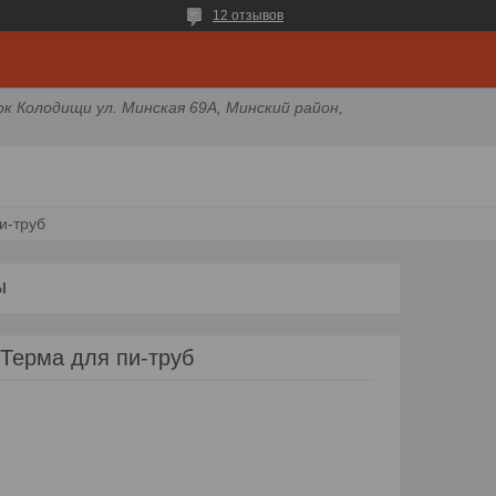
12 отзывов
ок Колодищи ул. Минская 69А, Минский район,
и-труб
Ы
Терма для пи-труб