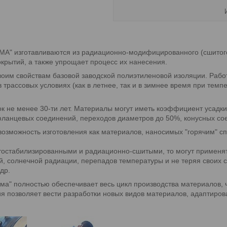
" изготавливаются из радиационно-модифицированного (сшитого)
крытий, а также упрощает процесс их нанесения.
своим свойствам базовой заводской полиэтиленовой изоляции. Ра
 в трассовых условиях (как в летнее, так и в зимнее время при тем
к не менее 30-ти лет. Материалы могут иметь коэффициент усадк
ланцевых соединений, переходов диаметров до 50%, конусных сое
озможность изготовления как материалов, наносимых "горячим" с
етостабилизированными и радиационно-сшитыми, то могут применят
, солнечной радиации, перепадов температуры и не теряя своих с
др.
а" полностью обеспечивает весь цикл производства материалов, ч
я позволяет вести разработки новых видов материалов, адаптирова