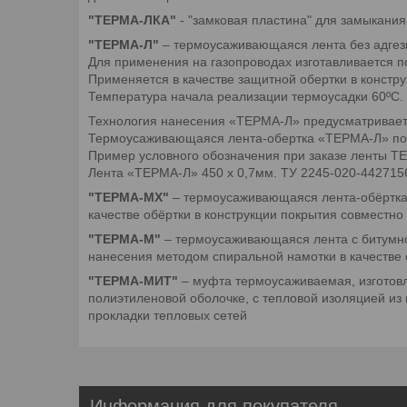
"ТЕРМА-ЛКА"
- "замковая пластина" для замыкани
"ТЕРМА-Л"
– термоусаживающаяся лента без адгези
Для применения на газопроводах изготавливается п
Применяется в качестве защитной обертки в констр
Температура начала реализации термоусадки 60ºС.
Технология нанесения «ТЕРМА-Л» предусматривает 
Термоусаживающаяся лента-обертка «ТЕРМА-Л» поста
Пример условного обозначения при заказе ленты Т
Лента «ТЕРМА-Л» 450 х 0,7мм. ТУ 2245-020-442715
"ТЕРМА-МХ"
– термоусаживающаяся лента-обёртка 
качестве обёртки в конструкции покрытия совместно
"ТЕРМА-М"
– термоусаживающаяся лента с битумно
нанесения методом спиральной намотки в качестве 
"ТЕРМА-МИТ"
– муфта термоусаживаемая, изготовл
полиэтиленовой оболочке, с тепловой изоляцией и
прокладки тепловых сетей
Информация для покупателя