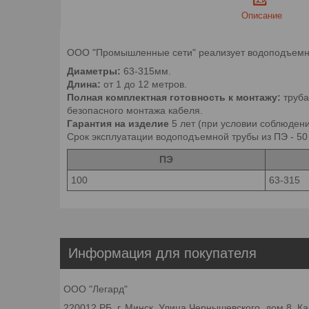
Описание
ООО "Промышленные сети" реализует водоподъемну
Диаметры:
63-315мм.
Длина:
от 1 до 12 метров.
Полная комплектная готовность к монтажу:
труб
безопасного монтажа кабеля.
Гарантия на изделие
5 лет (при условии соблюдени
Срок эксплуатации водоподъемной трубы из ПЭ - 50 
ПЭ
100
63-315
Информация для покупателя
ООО "Легард"
220012 РБ. г. Минск, Улица Чернышевского, дом 8, К