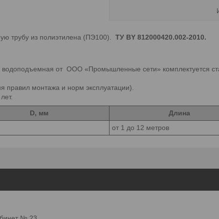
ю трубу из полиэтилена (ПЭ100).
ТУ BY 812000420.002-2010.
а водоподъемная от ООО «Промышленные сети» комплектуется с
я правил монтажа и норм эксплуатации).
лет.
D, мм
Длина
от 1 до 12 метров
абинет № 23